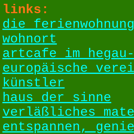
links:
die ferienwohnun
wohnort
artcafe im hegau
europäische vere
künstler
haus der sinne
verläßliches mat
entspannen, geni