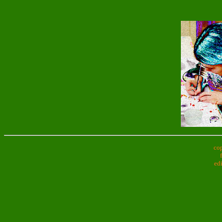
cop
ed