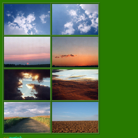
<=
zurück