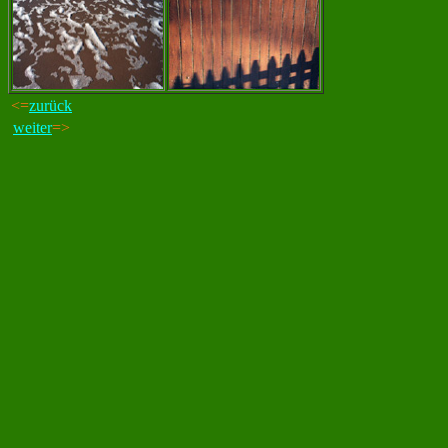
<=
zurück
weiter
=>